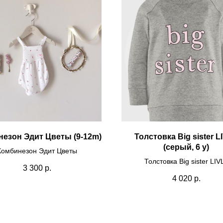
езон Эдит Цветы (9-12m)
Толстовка Big sister L
(серый, 6 y)
Комбинезон Эдит Цветы
Толстовка Big sister LIV
3 300
р.
4 020
р.