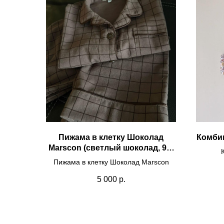
Пижама в клетку Шоколад
Комбин
Marscon (светлый шоколад, 92-
98(2-3Y))
Пижама в клетку Шоколад Marscon
5 000
р.