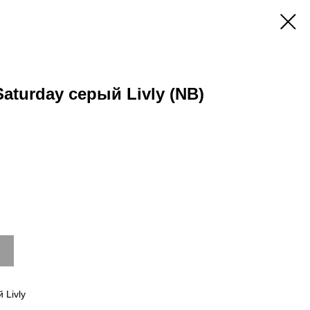
aturday серый Livly (NB)
 Livly