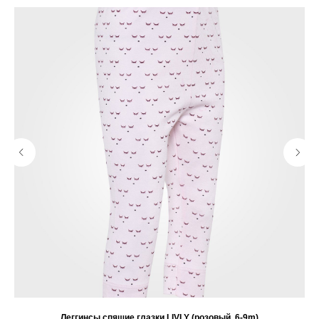
Леггинсы спящие глазки LIVLY (розовый, 6-9m)