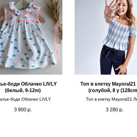
ье-боди Облачко LIVLY
Топ в клетку Mayoral21
(белый, 9-12m)
(голубой, 8 y (128cm
атье-боди Облачко LIVLY
Топ в клетку Mayoral21 Л
3 900
р.
3 280
р.